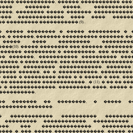
���� �����������, ������ ����������� ���
������ ������� �����, ����������
���, �������� ����� ������� �����������
��� ������������� ���� ����: ������
 ��������� ����������� (9)...
� ����� �������� � ����� ��������� � 
�, � ������, ������� ���������� ������� ��
 ����� ���� ��������� ��������
���(10). ����� �������� ��� ������ ��������
������ ��������� � ���������. ��� ����� 
�� �������, ����������� ���������� ���
������. � ���� �����, ��� �������� ���������
������ ��������� ������������. �������
��� ������ ������, �� � �����������, ��������
�� ���� � ��������� ���� � � ����� � ���, ��
�� ��������� ������������.. .� (11). � �� �� �
 � �������������, ��������� ����, ����� 
����������,
��� ������� �� ��������, � ����� �
������� �������.
�� ������������ ���������� �������
� ��������� ������������. ����������
����: ��� �������������� ��������
���� � ��� ����� ��������������. ����� �