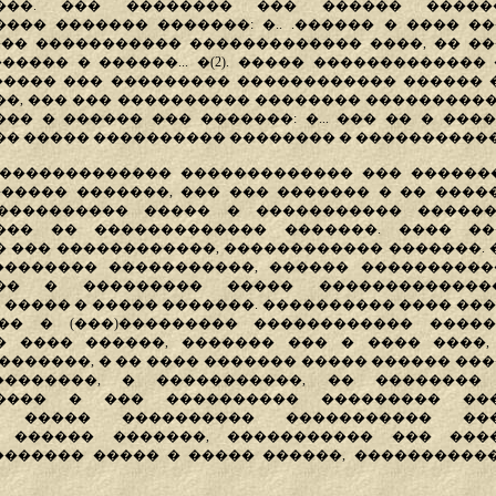
����. ��� �������� ��� ������ ����
��� ������� �������: �.. .������ � ���� ��
�� ����������� ������������� ����, �� �
����� � ������... �(2). ����� �������������
����� ��� ��������� ������������ ������
�, ��� ��� ���������� �������� ���������
�� � ������ ��� �������: �... ��� �� � ����
��� ����� ���������� �������� � �����������?�
������������� ������������� ��� �������
����� �������, ��� ��� ������� � �� �����
���������� ����� � ����������� ������
��� �� ������������� �������. ���� ��
 ��� ������������, ������������ �������. �
�������� �����������, ������ ����������
��� � ��������� ����� �������������
� ����� � ����� �������. ���������� ���� ���
�� � (���)��������� ������������ �������
� ���� ������, ������� ��� � ���� ����,
�������, � �� ���� ������� ����� ������ ���
��������, � �����������, �� �������� �
����� � ��� ���������� ��������� ���
� ����� ���������� ����������� ���
. ������ �������, ����������� ��� ���
������� ����� � ����� ������, ����������