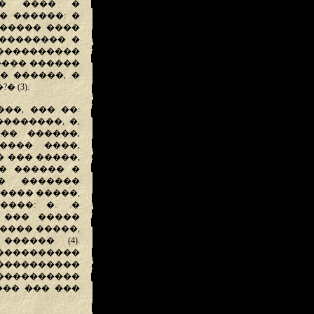
�� ���� �
� ������: �
������ ����
 �������� �
 ����������
���� ������
� ������, �
 (3).
��, ��� ��:
�������, �,
�� ������,
���� ����,
 ��� �����,
� ������ �
� �������
���� �����,
��: �.. .�
 ��� �����
���� �����,
����� (4).
���������
���������
����������
��� ��� ���