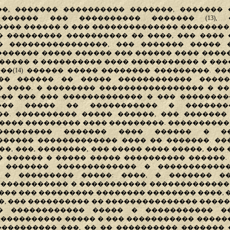
��, ������� ���������� �������, ������� 
������ ��� ���������� ������� (13),
��� ������ � ��� �������������� ��������
 ��������� ���������� �� ����, ��� ���� 
� ����������������, ��� ������� ����� 
������� ����� ������ ��� ������ ���� �����
����� � ���������� ���� ����������� � ����
��(14) ������ ����� �������� ���������. �
�� ������ �� ����� ������������ �����
 ����. � �������� ����������������� � �
��� ��� ��� ������������� � ��� ��������
��� ����� �� ����������� � �������
�. ���������� ����� ������, ��� �������
���� ��������� ���� ���������. ����������
���������� ������� ���� ������ � ��
������ ������������� ���� �� �������. ��
�, ���, ��������, ��� ����� ���� �����, ��� 
 ������ � ����� ����� ���������� ������.
 ������� ������������� � �����������
 � ��������� �����: ����, � ������� �
������������ � ����������� �������������
��� ��� ��������� �������� �������� ����, 
�, ��� ���������� �� ��������������� �����
� ������������ ����� � ����������� �
����������� ����� � ��� ����������� ������
���������� ���, �� �� ���������� ������� 