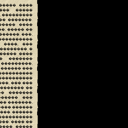
����� ����
 ��� �����
, ���������
�� �������.
����� ����
�, ����� ��
�����. ���,
�����������
 ����, ���
��������� �
����� ����
� �������
 ���������,
 ������ ���
���������
����������
���, ��� ���
 ������� ��
�� �������
������ ���
�� �������,
���� ������
���. ������
����������
��. ���� ��
����. �����