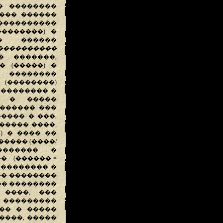
� ��������
 ��� ������
���������
�������) �
�� ������
����������
� �������,
 (�����) �
� ��������
(��������)
��������� �
� � �����
 ������ ���
����� � ���,
����� ����,
) � ���� ��
���� (����/
������� �
. (������ =
��������� �
�� ��������
�� ��������
 ����, ���
 ���������
�� � �����
����, �����