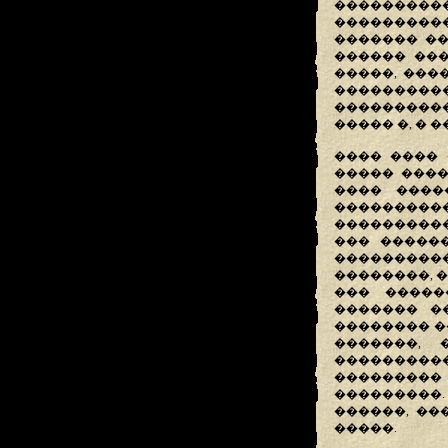
��������
����������
������� ��
������ ���
�����, ���
����������
����������
����� �, � 
���� ���� 
����� ����
���� ����
���������
����������
��� �����
��������
��������, 
��� �����
������� �
�������� �
�������, 
��������
��������
���������
������, ��
�����.