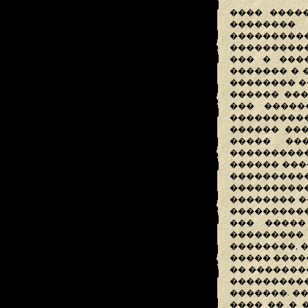
���� ����
�������� 
����������
����������
��� � ���
������� � 
�������� �
������ ���
��� �����
����������
������ ��
����� ��
����������
������ ���
��������
���������
�������� ��
����������
��� �����
���������
��������, 
����� ����
�� �������
���������
�������. �
���� �� � 