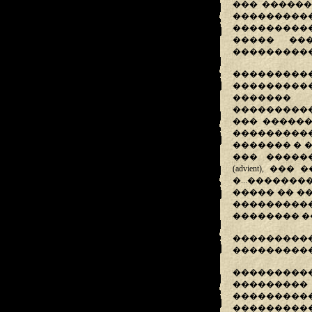
��� ������
�������
����������
����� ���
�����������
���������
����������
�������
����������
��� ������
���������
������� � 
��� �����
(advient), 
�...������
����� �� ��
����������
�������� �
��������
����������
��������
��������
��������
���������