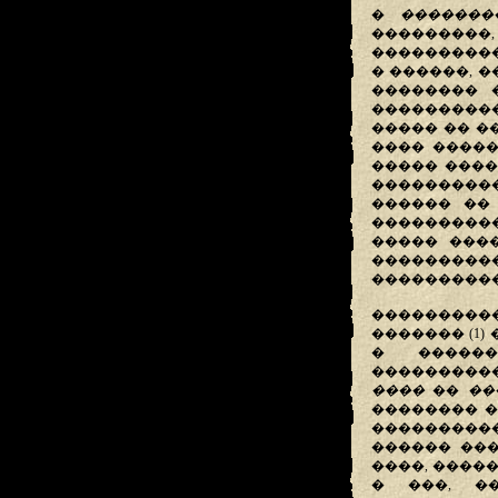
�
������
���������
����������
� ������, 
�������� 
����������
����� �� �
���� �����
����� ����
����������
������ �� 
����������
����� ���
���������
����������
��������
������� (1
� ������
����������
����
��
��
�������� �
���������
������ ���
����, ����
� ���, �