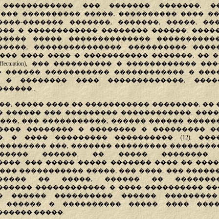
������������ ��� ������� �������, �
��� ���������� �����, ���������� ���� ��
���-������� �������, �������, �����, ��
�� � ������������ �������� ������. ����
����� ����� �������������� ����������
�����, ��������������� ���������� ����
���� ���� ���� � ����������� �������, �� 
ffectuation), ��� ���������� � ������������ ��
� ������ ����������� ������������ � ����
 � �������� ���� �������������, ����
�����...
��, ����� ���� �� ����������� ��������, ��
 ������ ��� ��������� ������������. ���
���, ��� �����������, ������ ������ ����
����� �������� � �������� � ��������� �
�. � ���� ��������� ���������� (12), ���
�������� ���, ������� ��������� ��������
����� ������, �� ����� �������� 
���. ��� ����� ����� ������� ���� �� ���
��� ����������� �����, ��� ����, ��� ������
����� �� �����, ������ �� �������
����� ������������. � ���� ���������� ��
� ������ ���������� ������ ��������
, ������ � ���������� ����� ���� ���
����� �����.