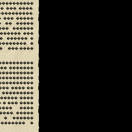
����������
� ��� ����,
����������,
� ��� �����
� �� �����
��� ������
������� ���
��. ������ �
�������, �
� ���-����
 ����������
��� �������
�����������
����������
����������
��� ���� ��
���������
������ ����
 � ��� ����
���� ����
����, �����
� � ������
�������� �