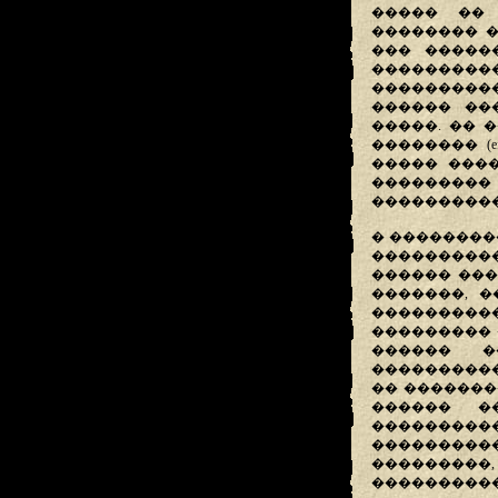
����� �� 
�������� �
��� ������
����������
���������
������ ��
�����. �� 
�������� (e
����� ���
���������
����������
� ��������
����������
������ ���
�������, 
���������
��������� 
������ �
����������
�� �������
������ �
����������
���������
���������
����������