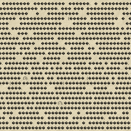
 �������� ��������� ������, � ��������
����������� �����, ��� ��� ������������
��������� � ��������� �������� ���
����� ������������� (����� �������� � �
���� ������������ ������������ 
��. ������������� �������� ��������� �
�
���, ��� ������������ ��������������
������ ��������� ������������������ ���
���������� ����� �������, ���������
����� ��� ���������, ���� �� ��������� 
������ ������, ����� ������� ����������
������ ���� ����� ������� ��������
, ���������� ����� ������� ���� � �����,
�������: ����� � �� �� �����, ��� ����... �
 ��������� ��� ���������� ������ �������, 
������ (5). ���� �� �������� (������ � ����
�� (��� ������ � ����) ������������� � �����
� ����, ����� ��������� ���� ����
�������: ��� ���� �������� �������� ������..
. ��� ������� �������� ��������� ���������, 
� �������� ������ (7), �������� ����������
�� �����, �� ������� ������ �������� �����
). ��� ������ �������� � ��������� ��
�� ���������� ������ ���������, ������
��� ������. ������������ � ������������
����� ������� ����� ����������� �������