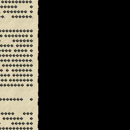
 ���������.
������ �
, ������� �
�, ������,
����������
� ������� �
� ������
����, �����
���� ���� �
����������
��� ������,
 ���������
�� � ������:
���� ������
���� �������
�������� ��
������� �
����� ���
 ������ �
� ����-��
����������