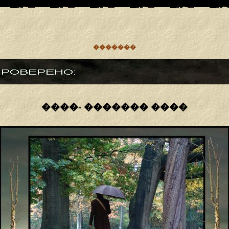
�������
����- ������� ����