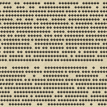
�����
�� ������ ���� ������� ������ �
, ��� ��� �� ����������� ������ � �
 ��������� ������ ������ ���� � ������ �
��� ���������� �����������. ������� ����� 
�����, �� ��� ����, ����� ����������� �
, ���������� �� ����������, �, ������, ����
������������ ���� �� ������� ����� �����
����� ������������: ����, ���������� ���
�� �� ���� �����, ��� ��� ������� ������
, ������ ��� � ����� ����� ���������� ����
����������... ���������� ������������ �
 ����������, �� �� ����� ���� ����������
� ���� �� ������������ ����� � ����� ��
��� ����� �� ������������, � ������� ���
��, ����������� � ��� �� ���������������
���� ������ �� ��������������� � ���
) ��������� ������ ������� � ����, ��� ����
��������� � ��������� �������� �
� ������, � � ����� ������ ���������. �� ��
�����
������ ������������ � �����������
� ������������� �����������, ��� ������
���� �������������� ����������� ��� �
���� ����� � ������ ��� ��������. �����
�������� ������������. ������� ���������
�� �������� �� ������������� � ���