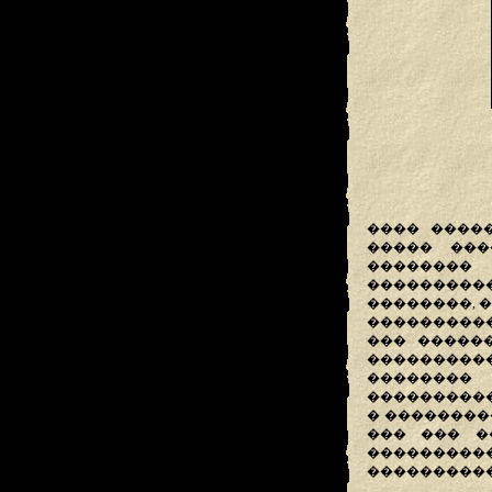
���� ����
����� ���
��������
�����������
��������, 
����������
��� �����
���������
��������
����������
� ��������
��� ��� �
��������
����������