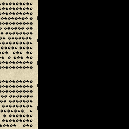
����������
����������
�����������
��������� �
����������
� ������ ��
�� ��������
�� �������.
�����������
 ����� ����
���, ��� ��
�. � ��� ��
����������
����������
���������
�����������
���������
���
�������
�� �������
� ���������
�������, �
� � �������
� ���������
����� ���