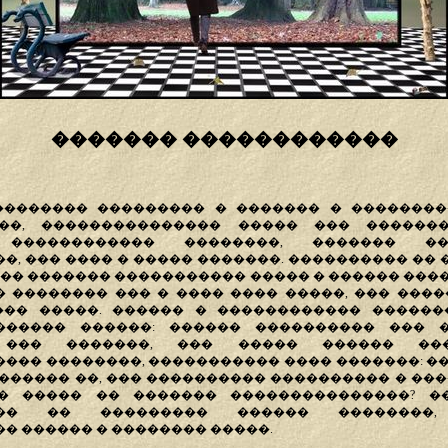
������� ������������
�������� ��������� � ������� � ��������
��, ��������������� ����� ��� ������
 ������������ ��������, ������� �
, ��� ���� � ����� �������. ���������� �� �
��� ������� ����������� ����� � ������ ���
 �������� ��� � ���� ���� �����, ��� ����
��� �����. ������ � ������������ ������
������ ������: ������ ���������� ��� �
 ��� �������, ��� ����� ������ ���
��� ��������, ����������� ���� �������: �
������ ��, ��� ���������� ���������� � ���
� ����� �� ������� ���������������? �
��� �� ��������� ������ ��������,
� ������ � �������� �����.