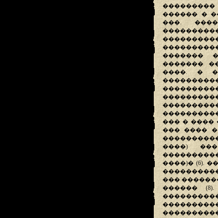
���������
������ � �
���. ���
���������
��������
����������
������� �
������� �
����. � �
���������
����������
��������
����������
���������� 
��� � ����
��� ���� �
����������
����) ��
����������
����)� (6)
����������
��� ������
������ (8
���������
���������
����������