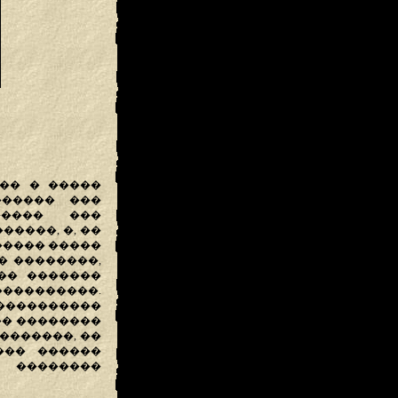
�� � �����
������ ���
����� ���
�����, �, ��
����� �����
� ��������,
�� �������
���������.
���������
�� ��������
�������, ��
��� ������
 ��������